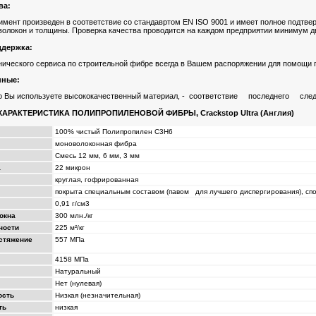
ва:
имент произведен в соответствие со стандавртом EN ISO 9001 и имеет полное подтверж
волокон и толщины. Проверка качества проводится на каждом предприятии минимум дв
ддержка:
нического сервиса по строительной фибре всегда в Вашем распоряжении для помощи 
нные:
что Вы используете высококачественный материал, - соответствие последнего сл
АРАКТЕРИСТИКА ПОЛИПРОПИЛЕНОВОЙ ФИБРЫ, Crackstop Ultra (Англия)
100% чистый Полипропилен С3Н6
моноволоконная фибра
Смесь 12 мм, 6 мм, 3 мм
а
22 микрон
круглая, гофрированная
покрыта специальным составом (павом для лучшего диспергирования), с
0,91 г/см3
окна
300 млн./кг
ности
225 м²/кг
астяжение
557 МПа
4158 МПа
Натуральный
Нет (нулевая)
ость
Низкая (незначительная)
ть
низкая