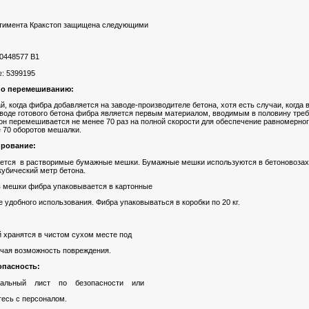
тимента Кракстоп защищена следующими
0448577 В1
: 5399195
по перемешиванию:
, когда фибра добавляется на заводе-производителе бетона, хотя есть случаи, когда
аводе готового бетона фибра является первым материалом, вводимым в половину треб
тон перемешивается не менее 70 раз на полной скорости для обеспечение равномерно
 70 оборотов мешалки.
ирование:
ется в растворимые бумажные мешки. Бумажные мешки используются в бетоновозах и
кубический метр бетона.
 мешки фибра упаковывается в картонные
е удобного использования. Фибра упаковываться в коробки по 20 кг.
 хранятся в чистом сухом месте под
ючая возможность повреждения.
опасность:
иальный лист по безопасности или
тесь с персоналом.