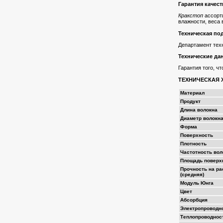
Гарантия качест
Кракстоп
ассорт
влажности, веса 
Техническая по
Департамент тех
Технические да
Гарантия того, 
ТЕХНИЧЕСКАЯ Х
Материал
Продукт
Длина волокна
Диаметр волокн
Форма
Поверхность
Плотность
Частотность вол
Площадь поверх
Прочность на р
(средняя)
Модуль Юнга
Цвет
Абсорбция
Электропроводн
Теплопроводнос