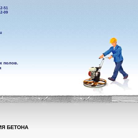
32-51
62-09
u
х полов.
я
ИЯ БЕТОНА