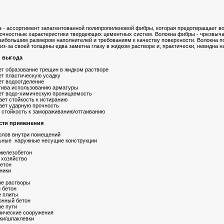
а
- ассортимент запатентованной полипропиленовой фибры, которая предотвращает во
рочностные характеристики твердеющих цементных систем. Волокна фибры - чрезвычай
наибольшим размером наполнителей и требованиям к качеству поверхности. Волокна 
 из-за своей толщины едва заметна глазу в жидком растворе и, практически, невидна 
 выгода
т образование трещин в жидком растворе
т пластическую усадку
т водоотделение
тива использованию арматуры
т водо-химическую проницаемость
ает стойкость к истиранию
ает ударную прочность
 стойкость к замораживанию/оттаиванию
сти применения
олов внутри помещений
ьные наружные несущие конструкции
железобетон
 хозяйство
бетон
ники
е растворы
 бетон
 плиты
онный бетон
е пути
нические сооружения
ки/шпаклевки