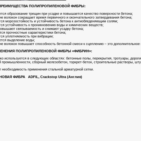
 ПРЕИМУЩЕСТВА ПОЛИПРОПИЛЕНОВОЙ ФИБРЫ:
тся образование трещин при усадке и повышается качество поверхности бетона;
ие волокон сокращает время первичного и окончательного затвердевания бетона;
ся морозостойкость и устойчивость бетона к антиобледеняющим солям;
ся устойчивость к проникновению воды и химических веществ;
повышают связываемость и снижают усадку бетона;
ся прочностные характеристики бетона;
ся уплотняемость при вибрации;
тся выделение воды;
ие волокон повышает способность бетонной смеси к сцеплению – это дополнительное
МЕНЕНИЯ ПОЛИПРОПИЛЕНОВОЙ ФИБРЫ «ФИБРИН»:
о используется в следующих областях: бетонные полы, перекрытия, тротуары, дороги
промышленности, сборный железобетон, торкрет-бетон, строительные растворы, штука
т необходимость применения стальной арматурной сетки.
ВАЯ ФИБРА ADFIL, Crackstop Ultra (Англия)