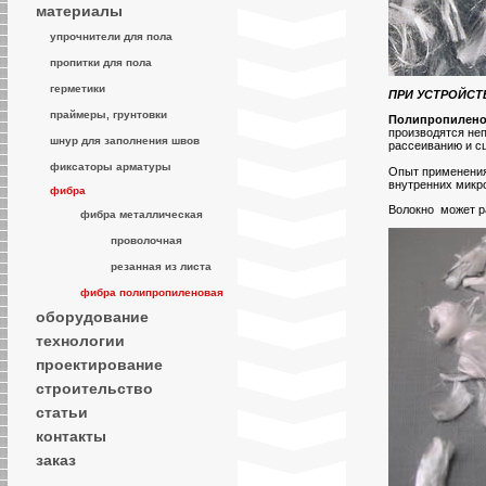
материалы
упрочнители для пола
пропитки для пола
герметики
ПРИ УСТРОЙСТ
праймеры, грунтовки
Полипропилено
производятся не
шнур для заполнения швов
рассеиванию и с
фиксаторы арматуры
Опыт применения 
внутренних микр
фибра
Волокно может р
фибра металлическая
проволочная
резанная из листа
фибра полипропиленовая
оборудование
технологии
проектирование
строительство
статьи
контакты
заказ