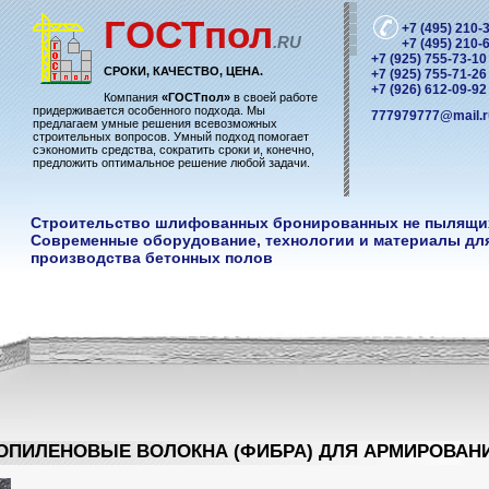
ГОСТ
пол
+7 (495) 210-
.RU
+7 (495) 210-
+7 (925) 755-73-10
СРОКИ, КАЧЕСТВО, ЦЕНА.
+7 (925) 755-71-26
+7 (926) 612-09-92
Компания
«ГОСТпол»
в своей работе
придерживается особенного подхода. Мы
777979777@mail.r
предлагаем умные решения всевозможных
строительных вопросов. Умный подход помогает
сэкономить средства, сократить сроки и, конечно,
предложить оптимальное решение любой задачи.
Строительство шлифованных бронированных не пылящи
Современные оборудование, технологии и материалы дл
производства бетонных полов
ОПИЛЕНОВЫЕ ВОЛОКНА (ФИБРА) ДЛЯ АРМИРОВАН