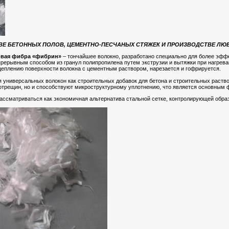
ВЕ БЕТОННЫХ ПОЛОВ, ЦЕМЕНТНО-ПЕСЧАНЫХ СТЯЖЕК И ПРОИЗВОДСТВЕ ЛЮ
вая фибра «фибрин»
– тончайшее волокно, разработано специально для более эффе
прерывным способом из гранул полипропилена путем экструзии и вытяжки при нагрев
цеплению поверхности волокна с цементным раствором, нарезается и гофрируется.
универсальных волокон как строительных добавок для бетона и строительных раствор
отрещин, но и способствуют микроструктурному уплотнению, что является основным 
ассматриваться как экономичная альтернатива стальной сетке, контролирующей обра