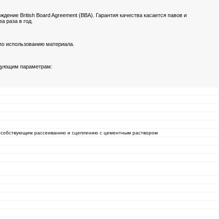
дение British Board Agreement (BBA). Гарантия качества касается павов и
а раза в год.
по использованию материала.
едующим параметрам:
пособствующим рассеиванию и сцеплению с цементным раствором