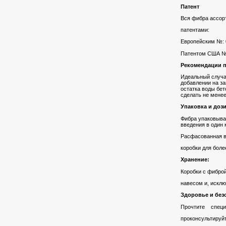
Патент
Вся фибра ассор
патентами:
Европейским №: 
Патентом США №
Рекомендации 
Идеальный случай
добавлении на з
остатка воды бе
сделать не менее
Упаковка и доз
Фибра упаковыва
введения в один 
Расфасованная в
коробки для боле
Хранение:
Коробки с фиброй
навесом и, искл
Здоровье и без
Прочтите спец
проконсультируй