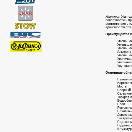
Кракстоп Ультр
поверхности и п
соответствие с 
Кракстоп
Ультра
Преимущества и
Уменьшае
Уменьшае
Уменьшае
Альтерна
Уменьшае
Увеличив
Увеличив
Улучшает
Основные обла
Панели п
Вертикал
Мосты
Сборный 
Сельское
Торкрет-
Водосбор
Сваи
Ремонтны
Печатный
Дорожные
Экструзи
Подъезны
Гидротех
Штукатур