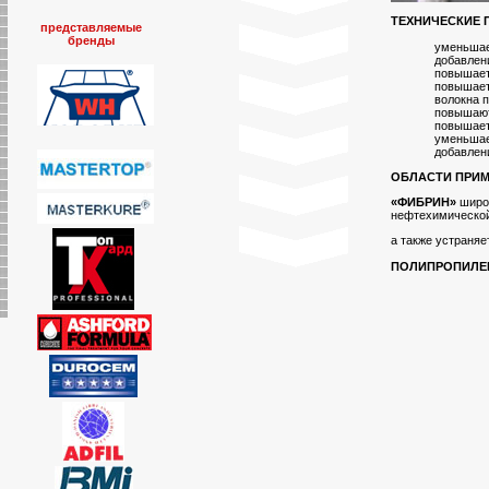
ТЕХНИЧЕСКИЕ
представляемые
бренды
уменьшае
добавлен
повышает
повышает
волокна 
повышают
повышает
уменьшае
добавлен
ОБЛАСТИ ПРИ
«ФИБРИН»
широк
нефтехимической 
а также устраняе
ПОЛИПРОПИЛЕНО