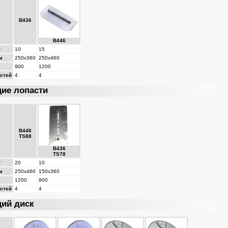
В436
В446
г
10
15
м
250х360
250х460
900
1200
астей
4
4
ие лопасти
В446
TS88
В436
TS78
г
20
10
м
250х460
150х360
1200
900
астей
4
4
ий диск