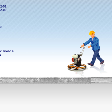
32-51
62-09
u
х полов.
я