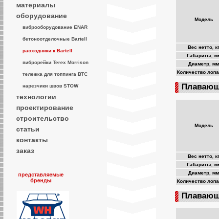
материалы
оборудование
Модель
виброоборудование ENAR
бетоноотделочные Bartell
Вес нетто, к
расходники к Bartell
Габариты, м
виброрейки Terex Morrison
Диаметр, мм
Количество лоп
тележка для топпинга ВТС
Плавающ
нарезчики швов STOW
технологии
проектирование
строительство
Модель
статьи
контакты
заказ
Вес нетто, к
Габариты, м
Диаметр, мм
представляемые
бренды
Количество лоп
Плавающ