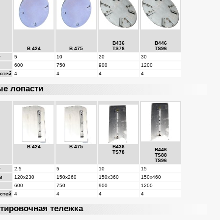
В436
В446
B 424
B 475
TS78
TS96
г
5
10
20
30
600
750
900
1200
астей
4
4
4
4
е лопасти
B 424
B 475
В436
В446
TS78
TS88
TS96
г
2,5
5
10
15
м
120х230
150х260
150х360
150х460
600
750
900
1200
астей
4
4
4
4
тировочная тележка